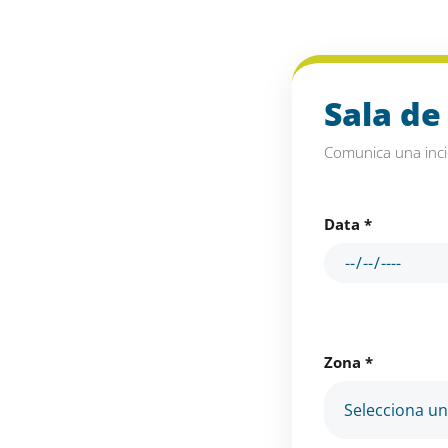
Skip
to
content
Sala de
Comunica una inci
Data *
Zona *