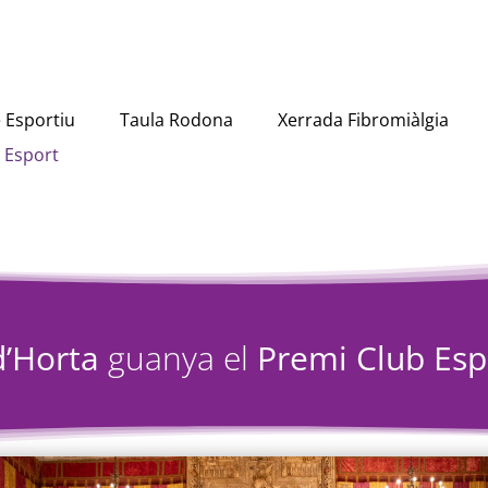
 Esportiu
Taula Rodona
Xerrada Fibromiàlgia
 Esport
d’Horta
guanya el
Premi Club Esp