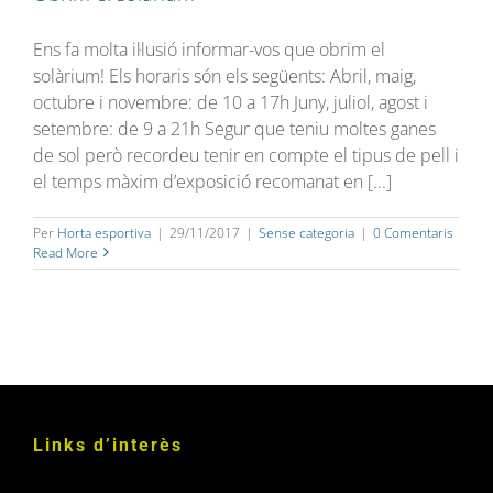
Ens fa molta il·lusió informar-vos que obrim el
solàrium! Els horaris són els següents: Abril, maig,
octubre i novembre: de 10 a 17h Juny, juliol, agost i
setembre: de 9 a 21h Segur que teniu moltes ganes
de sol però recordeu tenir en compte el tipus de pell i
el temps màxim d’exposició recomanat en [...]
Per
Horta esportiva
|
29/11/2017
|
Sense categoria
|
0 Comentaris
Read More
Links d’interès