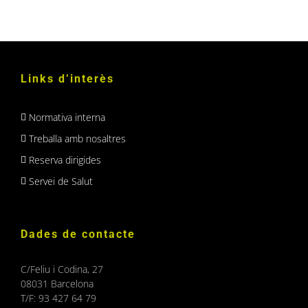
Links d’interès
Normativa interna
Treballa amb nosaltres
Reserva dirigides
Servei de Salut
Dades de contacte
C/Feliu i Codina, 27
08031 Barcelona
T/F: 93 427 64 79