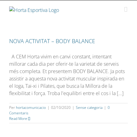
Skip
to
content
NOVA ACTIVITAT – BODY BALANCE
A CEM Horta vivim en canvi constant, intentant
millorar cada dia per oferir-te la varietat de serveis
més completa. Et presentem BODY BALANCE. Ja pots
assistir a aquesta nova activitat muscular inspirada en
el Ioga, Tai-xi i Pilates, que busca la Millora de la
flexibilitat i força. Troba l'equilibri entre el cos i la [...]
Per
hortacomunicacio
|
02/10/2020
|
Sense categoria
|
0
Comentaris
Read More