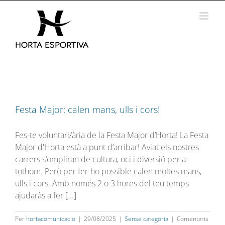
Skip
to
content
Festa Major: calen mans, ulls i cors!
Fes-te voluntari/ària de la Festa Major d’Horta! La Festa
Major d'Horta està a punt d’arribar! Aviat els nostres
carrers s’ompliran de cultura, oci i diversió per a
tothom. Però per fer-ho possible calen moltes mans,
ulls i cors. Amb només 2 o 3 hores del teu temps
ajudaràs a fer [...]
Per
hortacomunicacio
|
29/08/2025
|
Sense categoria
|
Comentaris