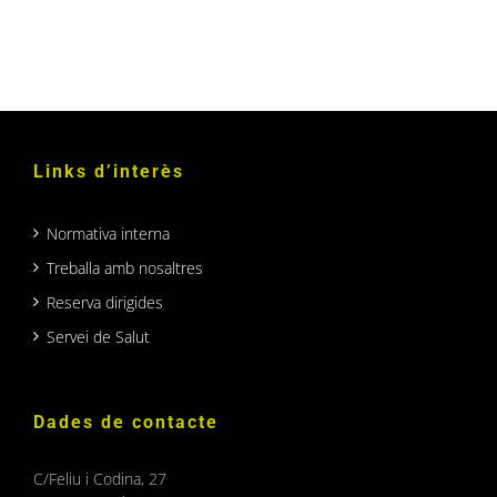
setembre:
Esport,
solidaritat
i
diversió
a
la
Festa
Links d’interès
Major
d’Horta!
Normativa interna
Treballa amb nosaltres
Reserva dirigides
Servei de Salut
Dades de contacte
C/Feliu i Codina, 27