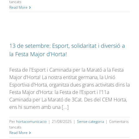
a
tancats
Festa
Read More
Major:
calen
mans,
ulls
i
cors!
13 de setembre: Esport, solidaritat i diversió a
la Festa Major d’Horta!
Festa de l'Esport i Caminada per la Marató a la Festa
Major d’Horta! La nostra entitat germana, la Unió
Esportiva d’Horta, organitza dues grans activitats dins la
Festa Major d’Horta: la Festa de l’Esport i l’11a
Caminada per La Marató de 3Cat. Des del CEM Horta,
ens hi sumem amb una [...]
Per
hortacomunicacio
|
21/08/2025
|
Sense categoria
|
Comentaris
a
tancats
13
Read More
de