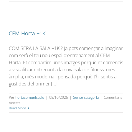
CEM Horta +1K
COM SERÀ LA SALA +1K ? Ja pots començar a imaginar
com serà el teu nou espai d’entrenament al CEM
Horta. Et compartim unes imatges perquè et comencis
a visualitzar entrenant a la nova sala de fitness: més
àmplia, més moderna i pensada perquè t’hi sentis a
gust des del primer [...]
Per
hortacomunicacio
|
08/10/2025
|
Sense categoria
|
Comentaris
a
tancats
CEM
Read More
Horta
+1K