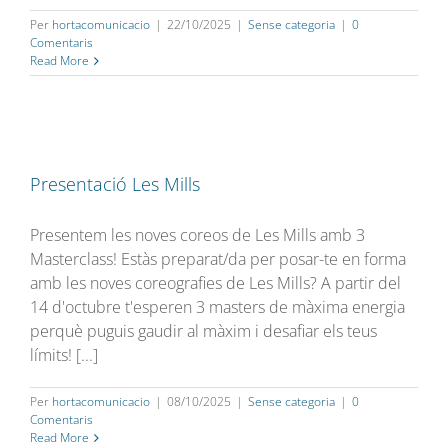
Per
hortacomunicacio
|
22/10/2025
|
Sense categoria
|
0
Comentaris
Read More
Presentació Les Mills
Presentem les noves coreos de Les Mills amb 3
Masterclass! Estàs preparat/da per posar-te en forma
amb les noves coreografies de Les Mills? A partir del
14 d'octubre t'esperen 3 masters de màxima energia
perquè puguis gaudir al màxim i desafiar els teus
límits! [...]
Per
hortacomunicacio
|
08/10/2025
|
Sense categoria
|
0
Comentaris
Read More