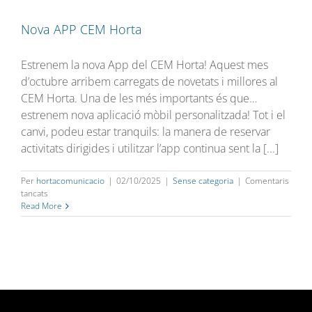
Nova APP CEM Horta
Estrenem la nova App del CEM Horta! Aquest mes
d’octubre arribem carregats de novetats i millores al
CEM Horta. Una de les més importants és que…
estrenem nova aplicació mòbil personalitzada! Tot i el
canvi, podeu estar tranquils: la manera de reservar
activitats dirigides i utilitzar l’app continua sent la [...]
Per
hortacomunicacio
|
02/10/2025
|
Sense categoria
|
Comentaris
a
tancats
Nova
Read More
APP
CEM
Horta