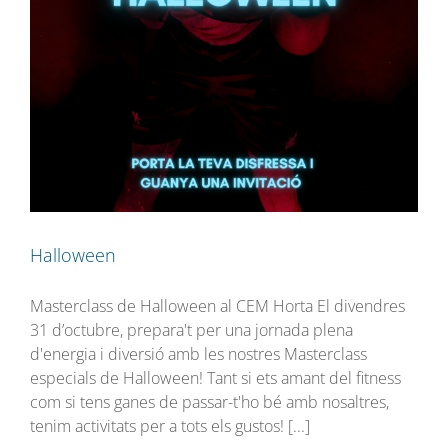
Halloween
Masterclass de Halloween al CEM Horta El divendres
31 d’octubre, prepara't per una jornada plena
d'energia i diversió amb les nostres Masterclass
especials de Halloween! Tant si ets amant del fitness
com si tens ganes de passar-t'ho bé amb nosaltres,
tenim activitats per a tots els gustos! [...]