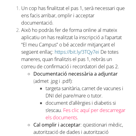
Un cop has finalitzat el pas 1, serà necessari que
ens facis arribar, omplir i acceptar
documentació.
Això ho podràs fer de forma online al mateix
aplicatiu on has realitzat la inscripció a l’apartat
“El meu Campus” o bé accedir mitjançant el
següent enllaç:
https://bit.ly/3TQy7ei
De totes
maneres, quan finalitzis el pas 1, rebràs un
correu de confirmació i recordatori del pas 2.
Documentació necessària a adjuntar
(
admet .jpg i .pdf)
:
targeta sanitària, carnet de vacunes i
DNI del pare/mare o tutor.
document d’al·lèrgies i diabetis si
s’escau.
Fes clic aquí per descarregar
els documents.
Cal omplir i acceptar
: qüestionari mèdic,
autorització de dades i autorització