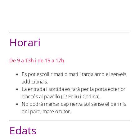
Horari
De 9 a 13h i de 15 a 17h
.
Es pot escollir matí o matí i tarda amb el serveis
addicionals.
La entrada i sortida es farà per la porta exterior
d’accés al pavelló (C/ Feliu i Codina).
No podrá marxar cap nen/a sol sense el permís
del pare, mare o tutor.
Edats