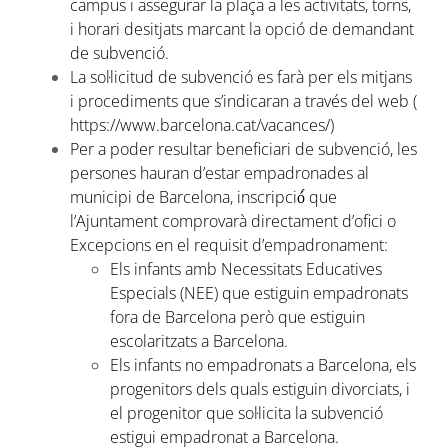
campus i assegurar la plaça a les activitats, torns,
i horari desitjats marcant la opció de demandant
de subvenció.
La sol·licitud de subvenció es farà per els mitjans
i procediments que s’indicaran a través del web (
https://www.barcelona.cat/vacances/)
Per a poder resultar beneficiari de subvenció, les
persones hauran d’estar empadronades al
municipi de Barcelona, inscripció́ que
l’Ajuntament comprovarà directament d’ofici o
Excepcions en el requisit d’empadronament:
Els infants amb Necessitats Educatives
Especials (NEE) que estiguin empadronats
fora de Barcelona però que estiguin
escolaritzats a Barcelona.
Els infants no empadronats a Barcelona, els
progenitors dels quals estiguin divorciats, i
el progenitor que sol·licita la subvenció
estigui empadronat a Barcelona.