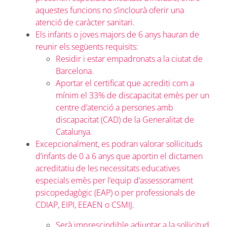
aquestes funcions no s’inclourà oferir una
atenció de caràcter sanitari.
Els infants o joves majors de 6 anys hauran de
reunir els següents requisits:
Residir i estar empadronats a la ciutat de
Barcelona.
Aportar el certificat que acrediti com a
mínim el 33% de discapacitat emès per un
centre d’atenció a persones amb
discapacitat (CAD) de la Generalitat de
Catalunya.
Excepcionalment, es podran valorar sol·licituds
d’infants de 0 a 6 anys que aportin el dictamen
acreditatiu de les necessitats educatives
especials emès per l’equip d’assessorament
psicopedagògic (EAP) o per professionals de
CDIAP, EIPI, EEAEN o CSMIJ.
Serà imprescindible adjuntar a la sol·licitud