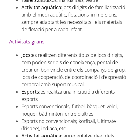
Tallers:
dibuixos, manualitats, teatre.
Activitat aquàtica:
jocs dirigits de familiarització
amb el medi aquàtic, flotacions, immersions,
sempre adaptant les necessitats i els materials
de flotació per a cada infant.
Activitats grans
Jocs:
es realitzen diferents tipus de jocs dirigits,
com poden ser els de coneixença, per tal de
crear un bon vincle entre els companys de grup,
jocs de cooperació, de coordinació i d’expressió
corporal amb suport musical.
Esports:
es realitza una iniciació a diferents
esports
Esports convencionals; futbol, bàsquet, vòlei,
hoquei, bàdminton, entre d’altres
Esports no convencionals; korfball, Ultimate
(frisbee), indiaca, etc.
Activitat aquàtica:
aprenentatge diari dels