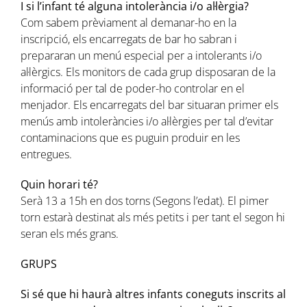
I si l’infant té alguna intolerància i/o al·lèrgia?
Com sabem prèviament al demanar-ho en la
inscripció, els encarregats de bar ho sabran i
prepararan un menú especial per a intolerants i/o
al·lèrgics. Els monitors de cada grup disposaran de la
informació per tal de poder-ho controlar en el
menjador. Els encarregats del bar situaran primer els
menús amb intoleràncies i/o al·lèrgies per tal d’evitar
contaminacions que es puguin produir en les
entregues.
Quin horari té?
Serà 13 a 15h en dos torns (Segons l’edat). El pimer
torn estarà destinat als més petits i per tant el segon hi
seran els més grans.
GRUPS
Si sé que hi haurà altres infants coneguts inscrits al