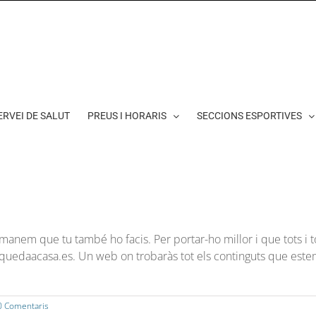
ERVEI DE SALUT
PREUS I HORARIS
SECCIONS ESPORTIVES
 que tu també ho facis. Per portar-ho millor i que tots i to
edaacasa.es. Un web on trobaràs tot els continguts que estem
0 Comentaris