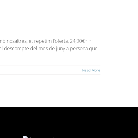
b nosaltres, et repetim l’oferta, 24,90€* *
 el descompte del mes de juny a persona que
Read More