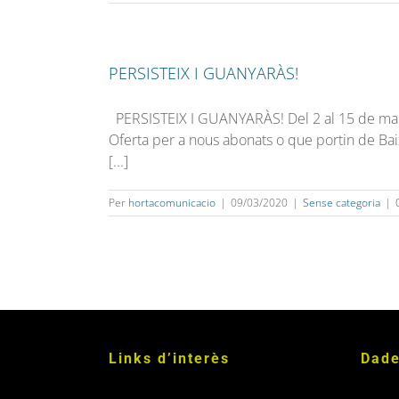
PERSISTEIX I GUANYARÀS!
PERSISTEIX I GUANYARÀS! Del 2 al 15 de març, a
Oferta per a nous abonats o que portin de B
[...]
Per
hortacomunicacio
|
09/03/2020
|
Sense categoria
|
Links d’interès
Dade