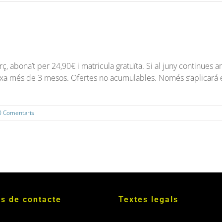
bona’t per 24,90€ i matricula gratuïta. Si al juny continues am
aixa més de 3 mesos. Ofertes no acumulables. Només s’aplicará
0 Comentaris
s de contacte
Textes legals