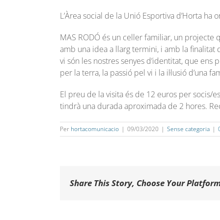
L’Àrea social de la Unió Esportiva d’Horta ha 
MAS RODÓ és un celler familiar, un projecte q
amb una idea a llarg termini, i amb la finalitat 
vi són les nostres senyes d’identitat, que en
per la terra, la passió pel vi i la il·lusió d’una fam
El preu de la visita és de 12 euros per socis/e
tindrà una durada aproximada de 2 hores. Recor
Per
hortacomunicacio
|
09/03/2020
|
Sense categoria
|
Share This Story, Choose Your Platform