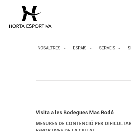
Skip
to
content
NOSALTRES
ESPAIS
SERVEIS
S
Visita a les Bodegues Mas Rodó
MESURES DE CONTENCIÓ PER DIFICULTAR 
ESPORTIVES DE LA CIUTAT