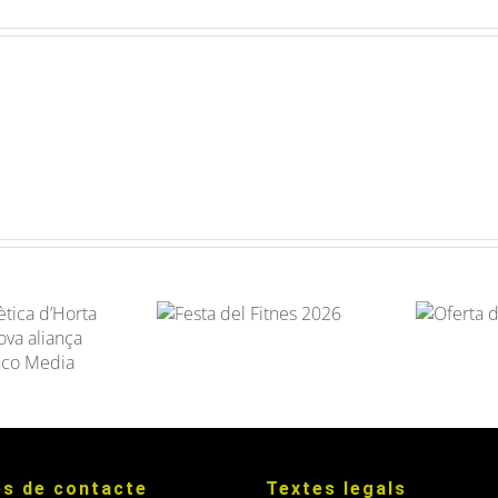
Festa del Fitnes
Oferta
2026
d’abonament
s de contacte
Textes legals