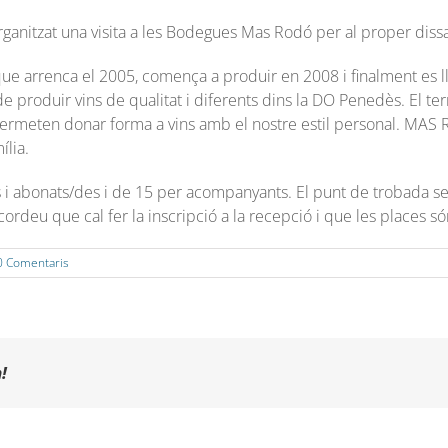
organitzat una visita a les Bodegues Mas Rodó per al proper dis
ue arrenca el 2005, comença a produir en 2008 i finalment es ll
de produir vins de qualitat i diferents dins la DO Penedès. El terro
s permeten donar forma a vins amb el nostre estil personal. MA
ília.
s i abonats/des i de 15 per acompanyants. El punt de trobada ser
deu que cal fer la inscripció a la recepció i que les places só
0 Comentaris
!