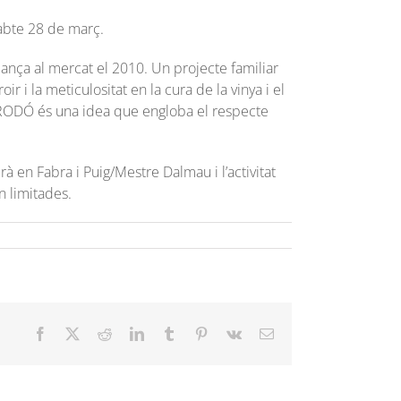
sabte 28 de març.
ança al mercat el 2010. Un projecte familiar
ir i la meticulositat en la cura de la vinya i el
S RODÓ és una idea que engloba el respecte
à en Fabra i Puig/Mestre Dalmau i l’activitat
n limitades.
Facebook
Twitter
Reddit
LinkedIn
Tumblr
Pinterest
Vk
Email