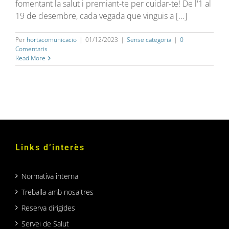
fomentant la salut i premiant-te per cuidar-te! De l'1 al
19 de desembre, cada vegada que vinguis a [...]
Per
hortacomunicacio
|
01/12/2023
|
Sense categoria
|
0
Comentaris
Read More
Links d’interès
Normativa interna
Treballa amb nosaltres
Reserva dirigides
Servei de Salut