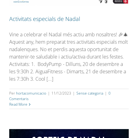
Activitats especials de Nadal
Vine a celebrar el Nadal més actiu amb nosaltres! 🎉🎄
Aquest any, hem preparat tres activitats especials molt
nadalenques. No et perdis aquesta oportunitat de
mantenir-te saludable i actiu/activa durant les festes.
Activitats: 1. BodyPump - Dilluns, 20 de desembre a
les 9:30h 2. AiguaFitness - Dimarts, 21 de desembre a
les 7:30h 3. Cool [...]
Per
hortacomunicacio
|
11/12/2023
|
Sense categoria
|
0
Comentaris
Read More