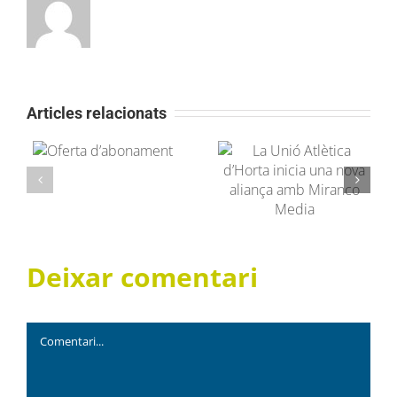
Articles relacionats
La Unió Atlètica
Festa del Fitnes
d’Horta inicia
nt
2026
una nova
aliança amb
Miranco Media
Deixar comentari
Comment