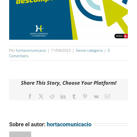
Per
hortacomunicacio
|
11/04/2023
|
Sense categoria
|
0
Comentaris
Share This Story, Choose Your Platform!
Facebook
Twitter
Reddit
LinkedIn
Tumblr
Pinterest
Vk
Email
Sobre el autor:
hortacomunicacio