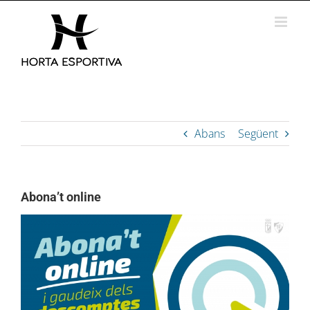
Skip
to
content
Abans
Següent
Abona’t online