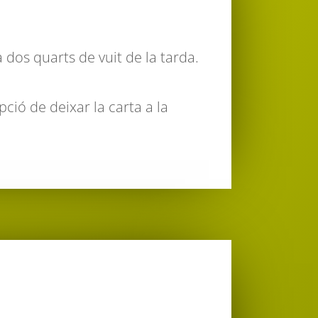
a dos quarts de vuit de la tarda.
pció de deixar la carta a la