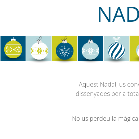
NAD
Aquest Nadal, us conv
dissenyades per a tota 
No us perdeu la màgica v