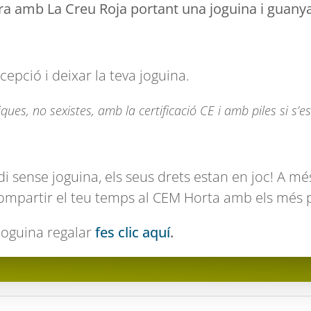
ora amb La Creu Roja portant una joguina i guanya
epció i deixar la teva joguina.
ques, no sexistes, amb la certificació CE i amb piles si s’e
di sense joguina, els seus drets estan en joc! A m
compartir el teu temps al CEM Horta amb els més 
joguina regalar
fes clic aquí
.