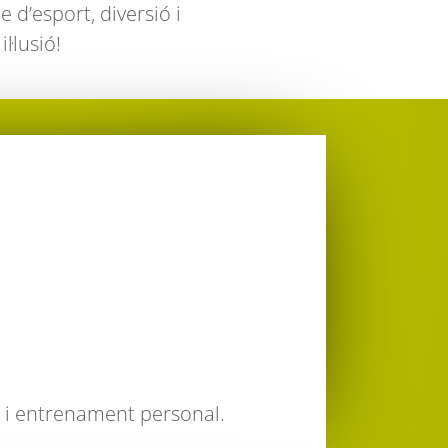
 d’esport, diversió i
l·lusió!
a i entrenament personal.