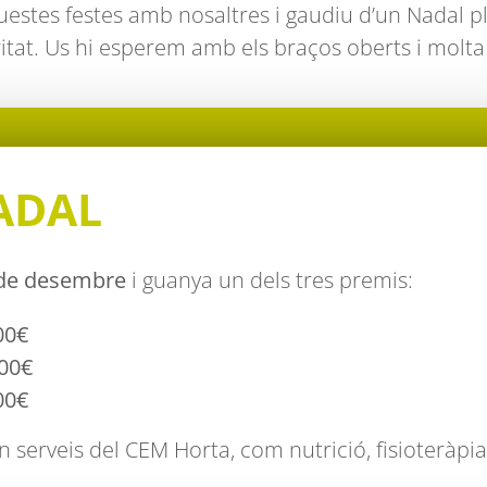
estes festes amb nosaltres i gaudiu d’un Nadal ple
itat. Us hi esperem amb els braços oberts i molta i
ADAL
17 de desembre
i guanya un dels tres premis:
00€
200€
00€
n serveis del CEM Horta, com nutrició, fisioteràpi