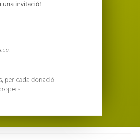
 una invitació!
scau.
és, per cada donació
propers.