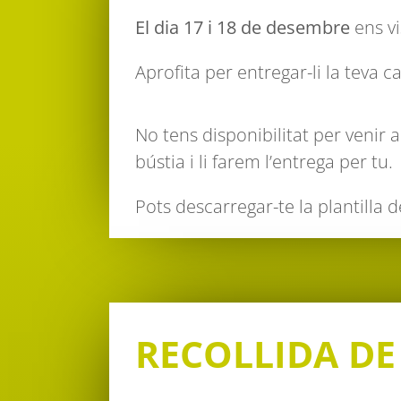
El dia 17 i 18 de desembre
ens vi
Aprofita per entregar-li la teva c
No tens disponibilitat per venir a
bústia i li farem l’entrega per tu.
Pots descarregar-te la plantilla 
RECOLLIDA DE