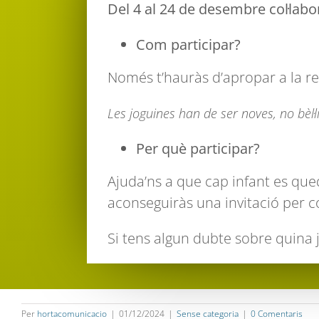
Del 4 al 24 de desembre
c
ol·lab
Com participar?
Només t’hauràs d’apropar a la rec
Les joguines han de ser noves, no bèl·li
Per què participar?
Ajuda’ns a que cap infant es que
aconseguiràs una invitació per 
Si tens algun dubte sobre quina 
Per
hortacomunicacio
|
01/12/2024
|
Sense categoria
|
0 Comentaris