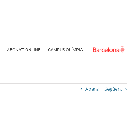
ABONA’T ONLINE
CAMPUS OLÍMPIA
Abans
Següent