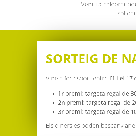
Veniu a celebrar aqu
solidar
SORTEIG DE N
Vine a fer esport entre
l’1 i el 
1r premi: targeta regal de 3
2n premi: targeta regal de 
3r premi: targeta regal de 1
Els diners es poden bescanviar e