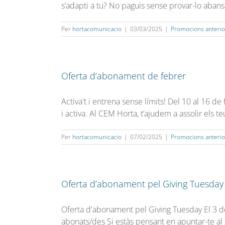
s’adapti a tu? No paguis sense provar-lo abans!
Per
hortacomunicacio
|
03/03/2025
|
Promocions anterio
Oferta d’abonament de febrer
Activa't i entrena sense límits! Del 10 al 16 
i activa. Al CEM Horta, t’ajudem a assolir els
Per
hortacomunicacio
|
07/02/2025
|
Promocions anterio
Oferta d’abonament pel Giving Tuesday
Oferta d'abonament pel Giving Tuesday El 3 d
abonats/des Si estàs pensant en apuntar-te al 