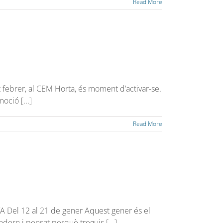
Read More
 febrer, al CEM Horta, és moment d’activar-se.
oció [...]
Read More
Del 12 al 21 de gener Aquest gener és el
dern i pensat perquè treguis [...]