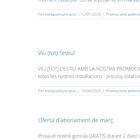
Per
hortacomunicacio
|
12/01/2026
|
Promocions anterio
Viu (tot) l’estiu!
VIU (TOT) L'ESTIU AMB LA NOSTRA PROMOCIÓ ES
totes les nostres instal·lacions - piscina, solàr
Per
hortacomunicacio
|
15/06/2025
|
Promocions anterio
Oferta d’abonament de març
Prova el nostre gimnàs GRATIS durant 2 dies! D