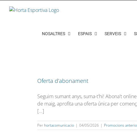
Skip
to
content
NOSALTRES
ESPAIS
SERVEIS
S
Oferta d’abonament
Seguim sumant anys, suma-t'hi! Abona't onlin
de maig, aprofita una oferta única per comen
[...]
Per
hortacomunicacio
|
04/05/2026
|
Promocions anterio