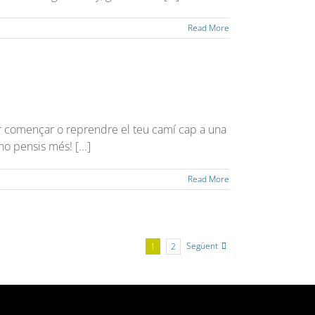
Read More
er començar o reprendre el teu camí cap a una
o pensis més! [...]
Read More
Següent
1
2