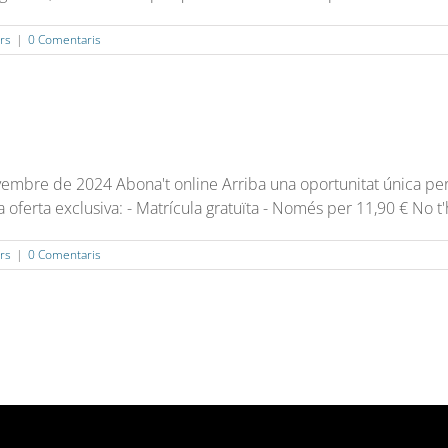
rs
|
0 Comentaris
novembre de 2024 Abona't online Arriba una oportunitat única p
oferta exclusiva: - Matrícula gratuïta - Només per 11,90 € No t'h
rs
|
0 Comentaris