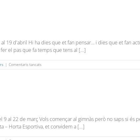
l 19 d'abril Hi ha dies que et fan pensar… i dies que et fan ac
 fer el pas que fa temps que tens al [...]
a
rs
|
Comentaris tancats
Oferta
d’abonament
Del 9 al 22 de març Vols començar al gimnàs però no saps si és pe
 – Horta Esportiva, et convidem a [...]