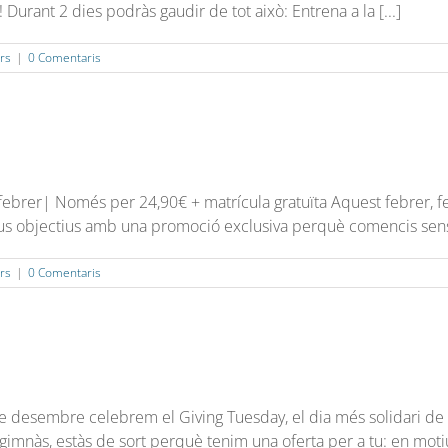
 Durant 2 dies podràs gaudir de tot això: Entrena a la [...]
rs
|
0 Comentaris
de febrer| Només per 24,90€ + matrícula gratuïta Aquest febrer, 
 teus objectius amb una promoció exclusiva perquè comencis sense
rs
|
0 Comentaris
e desembre celebrem el Giving Tuesday, el dia més solidari de 
gimnàs, estàs de sort perquè tenim una oferta per a tu: en motiu