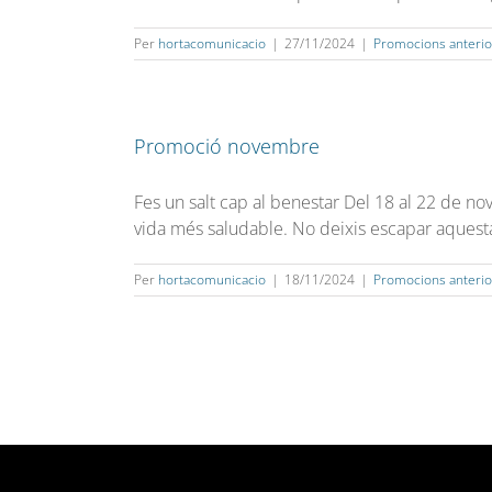
Per
hortacomunicacio
|
27/11/2024
|
Promocions anterio
Promoció novembre
Fes un salt cap al benestar Del 18 al 22 de 
vida més saludable. No deixis escapar aquesta 
Per
hortacomunicacio
|
18/11/2024
|
Promocions anterio