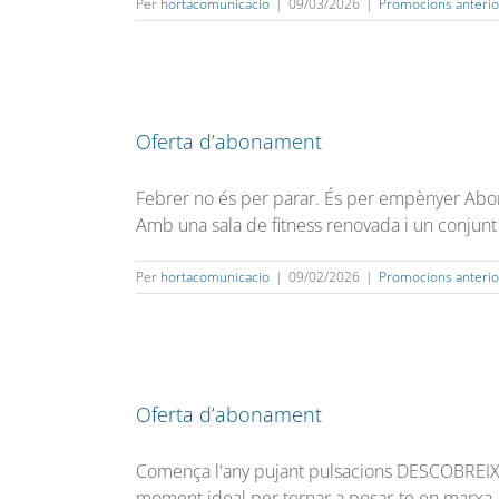
Per
hortacomunicacio
|
09/03/2026
|
Promocions anterio
Oferta d’abonament
Febrer no és per parar. És per empènyer Abona
Amb una sala de fitness renovada i un conjunt
Per
hortacomunicacio
|
09/02/2026
|
Promocions anterio
Oferta d’abonament
Comença l'any pujant pulsacions DESCOBREIX
moment ideal per tornar a posar-te en marxa, 