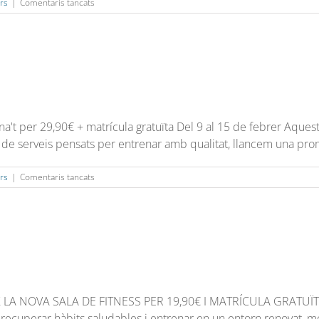
a
rs
|
Comentaris tancats
Oferta
d’abonament
't per 29,90€ + matrícula gratuïta Del 9 al 15 de febrer Aquest
 de serveis pensats per entrenar amb qualitat, llancem una prom
a
rs
|
Comentaris tancats
Oferta
d’abonament
 LA NOVA SALA DE FITNESS PER 19,90€ I MATRÍCULA GRATUÏTA 
recuperar hàbits saludables i entrenar en un entorn renovat, mo