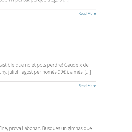
Read More
istible que no et pots perdre! Gaudeix de
ny, juliol i agost per només 99€ i, a més, [...]
Read More
 Vine, prova i abona't. Busques un gimnàs que