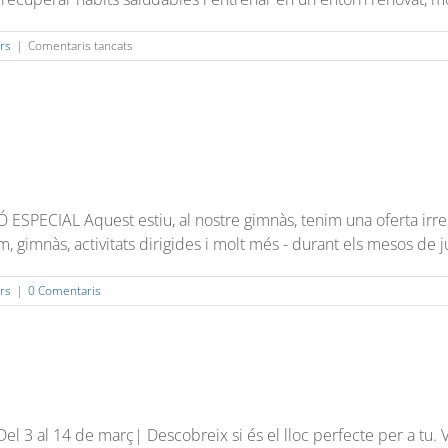
a
rs
|
Comentaris tancats
Oferta
d’abonament
PECIAL Aquest estiu, al nostre gimnàs, tenim una oferta irres
ium, gimnàs, activitats dirigides i molt més - durant els mesos de ju
rs
|
0 Comentaris
el 3 al 14 de març| Descobreix si és el lloc perfecte per a tu.