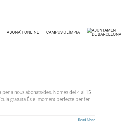
ABONA’T ONLINE
CAMPUS OLÍMPIA
a per a nous abonats/des. Només del 4 al 15
cula gratuïta És el moment perfecte per fer
Read More