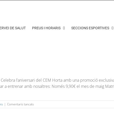
ERVEI DE SALUT
PREUS I HORARIS
SECCIONS ESPORTIVES
e Celebra l’aniversari del CEM Horta amb una promoció exclusiv
çar a entrenar amb nosaltres: Només 9,90€ el mes de maig Matrí
a
rs
|
Comentaris tancats
Oferta
d’abonament