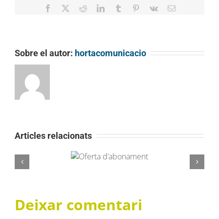
Facebook
Twitter
Reddit
LinkedIn
Tumblr
Pinterest
Vk
Email
Sobre el autor:
hortacomunicacio
Articles relacionats
Oferta
La Unió Atlètica d’Horta inicia una nova
d’abonament
aliança amb Miranco Media
Deixar comentari