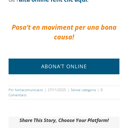
.
Posa’t en moviment per una bona
causa!
ABONA’T ONLINE
Per
hortacomunicacio
|
27/11/2025
|
Sense categoria
|
0
Comentaris
Share This Story, Choose Your Platform!