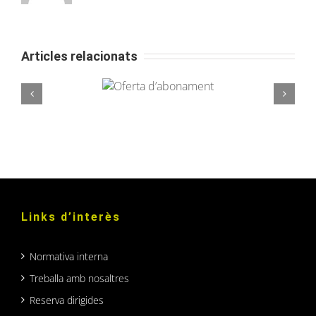
Articles relacionats
Oferta
La Unió Atlètica d’Horta inicia una nova
d’abonament
aliança amb Miranco Media
Links d’interès
Normativa interna
Treballa amb nosaltres
Reserva dirigides