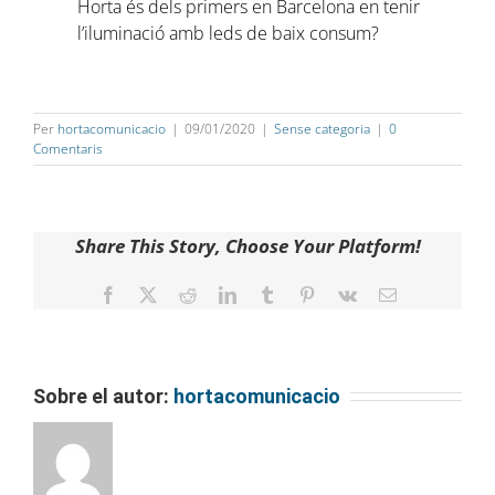
Horta és dels primers en Barcelona en tenir
l’iluminació amb leds de baix consum?
Per
hortacomunicacio
|
09/01/2020
|
Sense categoria
|
0
Comentaris
Share This Story, Choose Your Platform!
Facebook
Twitter
Reddit
LinkedIn
Tumblr
Pinterest
Vk
Email
Sobre el autor:
hortacomunicacio