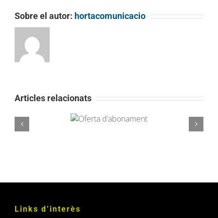
Sobre el autor:
hortacomunicacio
Articles relacionats
Oferta
La Unió Atlètica d’Horta inicia una nova
d’abonament
aliança amb Miranco Media
Links d’interès