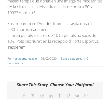
mateix temps que donarien una imatge de modernitat
de la ciutat a ulls dels visitants. Us recorda a BCN
1992? doncs sí !
Ens trobarem en l’Arc del Triomf. La visita durarà
2:30 h aproximadament.
El preu per als socis és de 10 € i per als no socis de
13 €. Pots inscriure’t en la recepció d’Horta Esportiva.
T’esperem!
Per
hortacomunicacio
|
03/02/2020
|
Sense categoria
|
0
Comentaris
Share This Story, Choose Your Platform!
Facebook
Twitter
Reddit
LinkedIn
Tumblr
Pinterest
Vk
Email