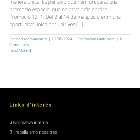
manera única. És per això que hem preparat una
promoció especial que no et voldràs perdre.
Promoció 12+1: Del 2 al 14 de maig, us oferim una
oportunitat única per unir-vos [...]
Per
hortacomunicacio
|
02/05/2024
|
Promocions anteriors
|
0
Comentaris
Read More
Links d’interès
Normativa interna
Treballa amb nosaltres