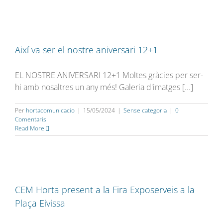
Així va ser el nostre aniversari 12+1
EL NOSTRE ANIVERSARI 12+1 Moltes gràcies per ser-
hi amb nosaltres un any més! Galeria d'imatges [...]
Per
hortacomunicacio
|
15/05/2024
|
Sense categoria
|
0
Comentaris
Read More
CEM Horta present a la Fira Exposerveis a la
Plaça Eivissa