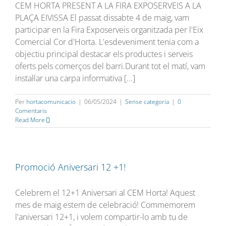
CEM HORTA PRESENT A LA FIRA EXPOSERVEIS A LA
PLAÇA EIVISSA El passat dissabte 4 de maig, vam
participar en la Fira Exposerveis organitzada per l'Eix
Comercial Cor d'Horta. L'esdeveniment tenia com a
objectiu principal destacar els productes i serveis
oferts pels comerços del barri.Durant tot el matí, vam
instal·lar una carpa informativa [...]
Per
hortacomunicacio
|
06/05/2024
|
Sense categoria
|
0
Comentaris
Read More
Promoció Aniversari 12 +1!
Celebrem el 12+1 Aniversari al CEM Horta! Aquest
mes de maig estem de celebració! Commemorem
l'aniversari 12+1, i volem compartir-lo amb tu de