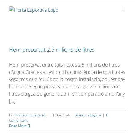
Skip
to
content
Hem preservat 2,5 milions de litres
Hem preservat entre tots i totes 2,5 milions de litres
d'aigua Gràcies a l’esforç i la consciència de tots i totes
vosaltres que feu ús de la nostra instal·lació, aquest any
hem aconseguit preservar un total de 2,5 milions de
litres d’aigua de gener a abril en comparació amb l’any
[...]
Per
hortacomunicacio
|
31/05/2024
|
Sense categoria
|
0
Comentaris
Read More