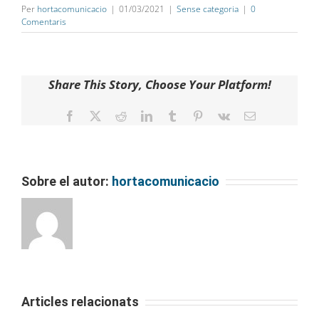
Per
hortacomunicacio
|
01/03/2021
|
Sense categoria
|
0
Comentaris
Share This Story, Choose Your Platform!
Facebook
Twitter
Reddit
LinkedIn
Tumblr
Pinterest
Vk
Email
Sobre el autor:
hortacomunicacio
Articles relacionats