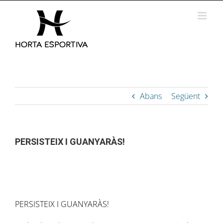
Skip
to
content
Abans
Següent
PERSISTEIX I GUANYARÀS!
PERSISTEIX I GUANYARÀS!