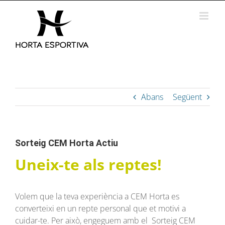
Skip
to
content
Abans
Següent
Sorteig CEM Horta Actiu
Uneix-te als reptes!
Volem que la teva experiència a CEM Horta es
converteixi en un repte personal que et motivi a
cuidar-te. Per això, engeguem amb el Sorteig CEM