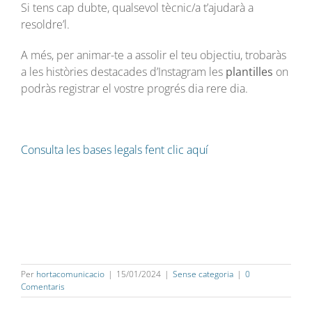
Si tens cap dubte, qualsevol tècnic/a t’ajudarà a
resoldre’l.
A més, per animar-te a assolir el teu objectiu, trobaràs
a les històries destacades d’Instagram les
plantilles
on
podràs registrar el vostre progrés dia rere dia.
Consulta les bases legals fent clic aquí
Per
hortacomunicacio
|
15/01/2024
|
Sense categoria
|
0
Comentaris