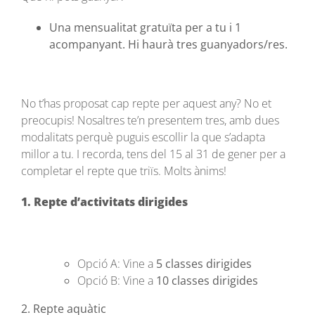
Una mensualitat gratuïta per a tu i 1
acompanyant. Hi haurà tres guanyadors/res.
No t’has proposat cap repte per aquest any? No et
preocupis! Nosaltres te’n presentem tres, amb dues
modalitats perquè puguis escollir la que s’adapta
millor a tu. I recorda, tens del 15 al 31 de gener per a
completar el repte que triïs. Molts ànims!
1. Repte d’activitats dirigides
Opció A: Vine a
5 classes dirigides
Opció B: Vine a
10 classes dirigides
2. Repte aquàtic