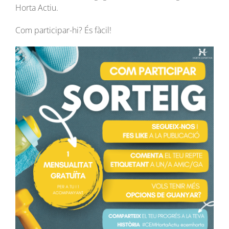
Horta Actiu.
Com participar-hi? És fàcil!