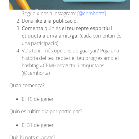
Segueix-nos a Instagram:
[@cemhorta]
Dona
like a la publicació
.
Comenta
quin és
el teu repte esportiu
i
etiqueta a un/a amic/ga
. (cada comentari és
una participació)
Vols tenir més opcions de guanyar? Puja una
història del teu repte i el teu progrés amb el
hashtag #CEMHortaActiu i etiqueta’ns
(@cemhorta)
Quan comença?
El 15 de gener
Quin és l’últim dia per participar?
El 31 de gener
Què hi pots guanyar?