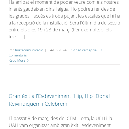
Ha arribat el moment de poder veure com els nostres
infants gaudeixen dins l'aigua. Ho podreu fer des de
les grades, l'accés es troba pujant les escales que hi ha
a la recepció de la instal·lació. Serà l'últim dia de sessió
entre els dies 19 i 23 de març. (Per exemple: si els
teus [...]
Per
hortacomunicacio
|
14/03/2024
|
Sense categoria
|
0
Comentaris
Read More
Gran èxit a l’Esdeveniment “Hip, Hip” Dona!
Reivindiquem i Celebrem
El passat 8 de març, des del CEM Horta, la UEH i la
UAH vam organitzar amb gran èxit l'esdeveniment