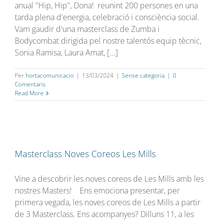
anual "Hip, Hip", Dona! reunint 200 persones en una
tarda plena d'energia, celebració i consciència social.
Vam gaudir d'una masterclass de Zumba i
Bodycombat dirigida pel nostre talentós equip tècnic,
Sonia Ramisa, Laura Amat, [...]
Per
hortacomunicacio
|
13/03/2024
|
Sense categoria
|
0
Comentaris
Read More
Masterclass Noves Coreos Les Mills
Vine a descobrir les noves coreos de Les Mills amb les
nostres Masters! Ens emociona presentar, per
primera vegada, les noves coreos de Les Mills a partir
de 3 Masterclass. Ens acompanyes? Dilluns 11, a les