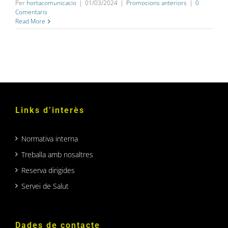
Per
hortacomunicacio
|
01/03/2024
|
Promocions anteriors
|
0
Comentaris
Read More
Links d’interès
Normativa interna
Treballa amb nosaltres
Reserva dirigides
Servei de Salut
Dades de contacte