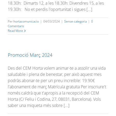
18.30h: Dimarts 12, a les 18.30h: Divendres 15, a les
19.30h: No et perdis l'oportunitat i sigues [...]
Per
hortacomunicacio
|
04/03/2024
|
Sense categoria
|
0
Comentaris
Read More
Promoció Març 2024
Des del CEM Horta volem animar-te a assolir una vida
saludable i plena de benestar, per això aquest mes
podràs abonar-te per un preu increïble: 19.90€
l'abonament de març Matrícula gratuïta Per inscriure't
només caldrà que t'apropis a la recepció del CEM
Horta (C/ Feliu i Codina, 27, 08031, Barcelona). Vols
saber una miqueta més sobre [...]