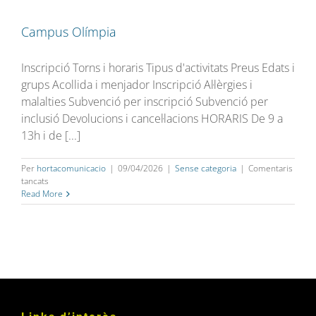
Campus Olímpia
Inscripció Torns i horaris Tipus d'activitats Preus Edats i
grups Acollida i menjador Inscripció Al·lèrgies i
malalties Subvenció per inscripció Subvenció per
inclusió Devolucions i cancel·lacions HORARIS De 9 a
13h i de [...]
Per
hortacomunicacio
|
09/04/2026
|
Sense categoria
|
Comentaris
a
tancats
Campus
Read More
Olímpia