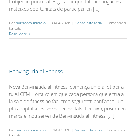
L’objectiu principal és garantir que tothom tingui les
mateixes oportunitats de participar en [...]
Per
hortacomunicacio
|
30/04/2026
|
Sense categoria
|
Comentaris
a
tancats
Novetats
Read More
en
el
sistema
de
reserves
i
Benvinguda al Fitness
accés
a
les
Nova Benvinguda al Fitness: comença un pla fet per a
activitats
tu Al CEM Horta volem que cada persona que entra a
dirigides
la sala de fitness ho faci amb seguretat, confiança i un
pla adaptat a les seves necessitats. Per això, posem en
marxa el nou servei de Benvinguda al Fitness, [...]
Per
hortacomunicacio
|
14/04/2026
|
Sense categoria
|
Comentaris
a
tancats