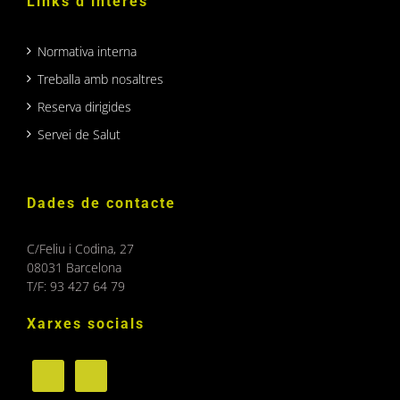
Links d’interès
Normativa interna
Treballa amb nosaltres
Reserva dirigides
Servei de Salut
Dades de contacte
C/Feliu i Codina, 27
08031 Barcelona
T/F: 93 427 64 79
Xarxes socials