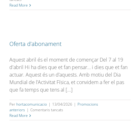
Benvinguda
Read More
al
Fitness
Oferta d’abonament
Aquest abril és el moment de començar Del 7 al 19
d'abril Hi ha dies que et fan pensar… i dies que et fan
actuar. Aquest és un d’aquests. Amb motiu del Dia
Mundial de l’Activitat Física, et convidem a fer el pas
que fa temps que tens al [...]
Per
hortacomunicacio
|
13/04/2026
|
Promocions
a
anteriors
|
Comentaris tancats
Oferta
Read More
d’abonament